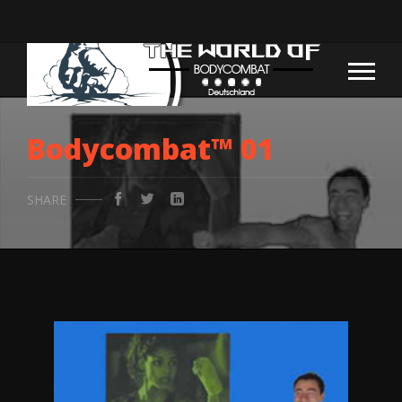
Bodycombat™ 01
SHARE